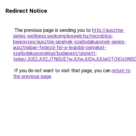
Redirect Notice
The previous page is sending you to
http://ausztria-
sieles-wellness.seokomplexweb.hu/microblog-
bejegyzes/ausztria-sipalyak-szallodakuponok-sieles-
ausztriaban-fedezd-fel-a-legjobb-palyakat-
szallodakuponokkal/budapest/gloriett-
telep/JUE2JUI2JTNGUE1wJUIwJUQxJUUwOTQlQzIlN
If you do not want to visit that page, you can
return to
the previous page
.