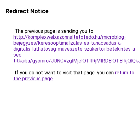
Redirect Notice
The previous page is sending you to
http://komplexweb.azonnaltetofedo.hu/microblog-
bejegyzes/keresooptimalizalas-es-tanacsadas-a-
digitalis-lathatosag-muveszete-szakertoi-betekintes-a-
seo-
titkaiba/gyomro/JUNCVzglMjclOTIlRjMlRDElOTEl
If you do not want to visit that page, you can
return to
the previous page
.