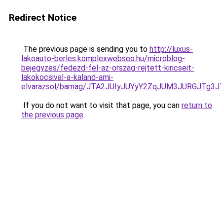
Redirect Notice
The previous page is sending you to
http://luxus-
lakoauto-berles.komplexwebseo.hu/microblog-
bejegyzes/fedezd-fel-az-orszag-rejtett-kincseit-
lakokocsival-a-kaland-ami-
elvarazsol/barnag/JTA2JUIyJUYyY2ZqJUM3JURGJT
If you do not want to visit that page, you can
return to
the previous page
.