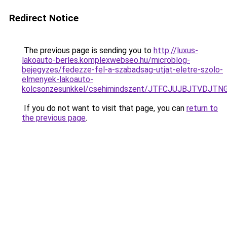
Redirect Notice
The previous page is sending you to
http://luxus-
lakoauto-berles.komplexwebseo.hu/microblog-
bejegyzes/fedezze-fel-a-szabadsag-utjat-eletre-szolo-
elmenyek-lakoauto-
kolcsonzesunkkel/csehimindszent/JTFCJUJBJTVDJTN
If you do not want to visit that page, you can
return to
the previous page
.