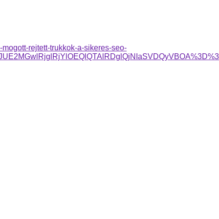
mogott-rejtett-trukkok-a-sikeres-seo-
TJDJUE2MGwlRjglRjYlOEQlQTAlRDglQjNIaSVDQyVBOA%