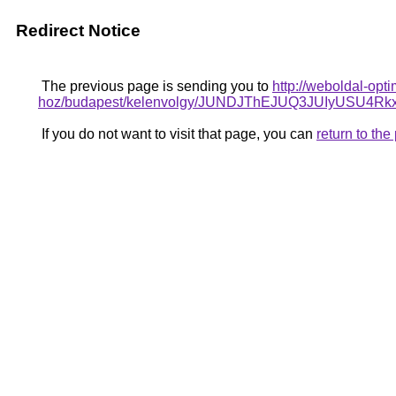
Redirect Notice
The previous page is sending you to
http://weboldal-opt
hoz/budapest/kelenvolgy/JUNDJThEJUQ3JUIyUS
If you do not want to visit that page, you can
return to th