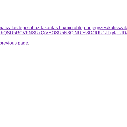
imalizalas.lepcsohaz-takaritas.hu/microblog-bejegyzes/kulisszak-
U4RkxhQSU5RCVFNSUxQiVEOSU5N3QlNUI%3D/JUU1JTg4J
e previous page
.