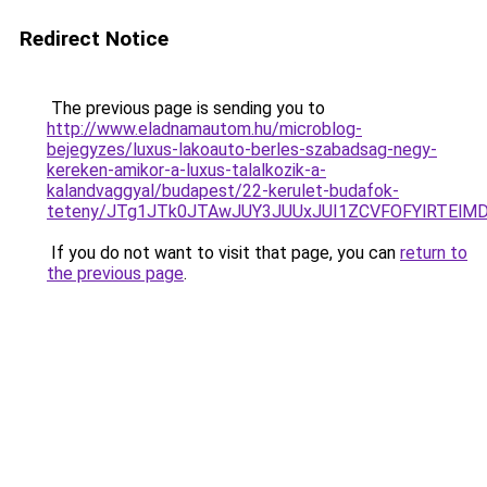
Redirect Notice
The previous page is sending you to
http://www.eladnamautom.hu/microblog-
bejegyzes/luxus-lakoauto-berles-szabadsag-negy-
kereken-amikor-a-luxus-talalkozik-a-
kalandvaggyal/budapest/22-kerulet-budafok-
teteny/JTg1JTk0JTAwJUY3JUUxJUI1ZCVFOFYlRTEl
If you do not want to visit that page, you can
return to
the previous page
.