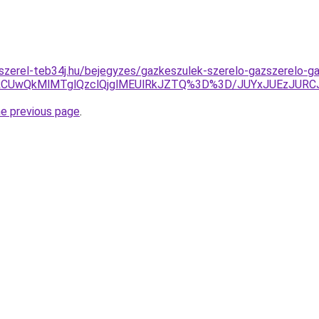
-szerel-teb34j.hu/bejegyzes/gazkeszulek-szerelo-gazszerelo-ga
RCUwQkMlMTglQzclQjglMEUlRkJZTQ%3D%3D/JUYxJUEzJUR
he previous page
.