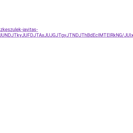
zkeszulek-javitas-
CJUNDJTkyJUFDJTAxJUJGJTgyJTNDJThBdEclMTElRkNG/JU