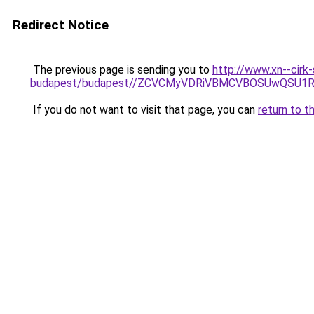
Redirect Notice
The previous page is sending you to
http://www.xn--cirk
budapest/budapest//ZCVCMyVDRiVBMCVBOSUwQSU1
If you do not want to visit that page, you can
return to t