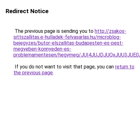
Redirect Notice
The previous page is sending you to
http://zsakos-
sittszallitas.e-hulladek-felvasarlas.hu/microblog-
bejegyzes/butor-elszallitas-budapesten-es-pest-
megyeben-konnyeden-es-
problemamentesen/hegymeg/JUI4JUJDJUQxJUU3J
If you do not want to visit that page, you can
return to
the previous page
.